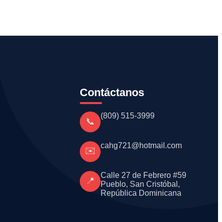
Contáctanos
(809) 515-3999
📞
cahg721@hotmail.com
✉️
Calle 27 de Febrero #59
📍
Pueblo, San Cristóbal,
República Dominicana