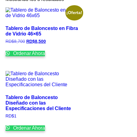
¡Oferta!
Tablero de Baloncesto en Fibra
de Vidrio 46×65
RD$
8,700
RD$
8,500
Ordenar Ahora
Tablero de Baloncesto
Diseñado con las
Especificaciones del Cliente
RD$
1
Ordenar Ahora